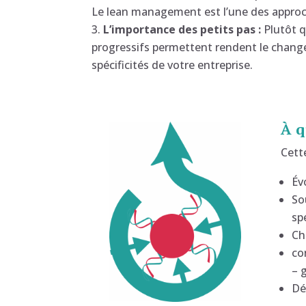
Le lean management est l’une des approc
L’importance des petits pas :
Plutôt q
progressifs permettent rendent le change
spécificités de votre entreprise.
À q
Cett
Év
So
sp
Ch
co
– 
Dé