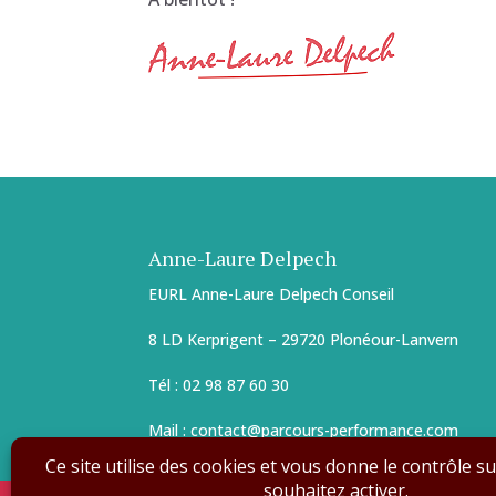
Anne-Laure Delpech
EURL Anne-Laure Delpech Conseil
8 LD Kerprigent – 29720 Plonéour-Lanvern
Tél : 02 98 87 60 30
Mail : contact@parcours-performance.com