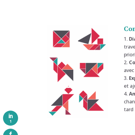
Co
Di
trav
prior
Co
avec
Ex
et a
An
chan
tard
1