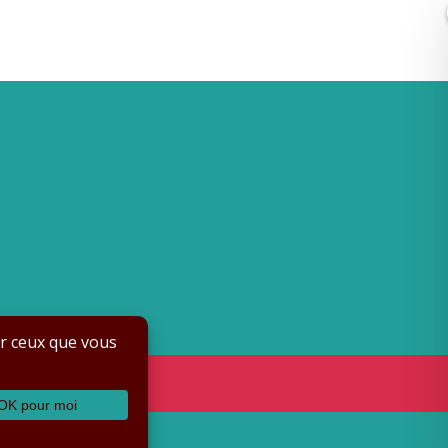
s
rdPress