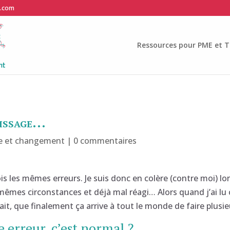
e.com
Ressources pour PME et T
tissage…
e et changement
|
0 commentaires
s les mêmes erreurs. Je suis donc en colère (contre moi) lors
 mêmes circonstances et déjà mal réagi… Alors quand j’ai lu c
t, que finalement ça arrive à tout le monde de faire plusie
e erreur, c’est normal ?