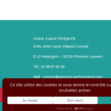
Anne-Laure Delpech
EURL Anne-Laure Delpech Conseil
8 LD Kerprigent – 29720 Plonéour-Lanvern
Tél : 02 98 87 60 30
Mail : contact@parcours-performance.com
Abonnement
Contact
Mentions légale
Design de
Elegant Themes
| Propulsé par
Wo