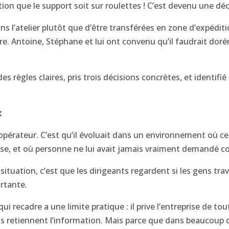
tion que le support soit sur roulettes ! C’est devenu une déc
ns l’atelier plutôt que d’être transférées en zone d’expéditio
ure. Antoine, Stéphane et lui ont convenu qu’il faudrait do
es règles claires, pris trois décisions concrètes, et identif
t
pérateur. C’est qu’il évoluait dans un environnement où ce
e, et où personne ne lui avait jamais vraiment demandé co
tuation, c’est que les dirigeants regardent si les gens travai
ortante.
ui recadre a une limite pratique : il prive l’entreprise de to
ls retiennent l’information. Mais parce que dans beaucoup d