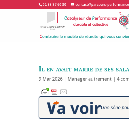
02 98 87 60 30
contact@parcours-performanc
Il en avait marre de ses sal
9 Mar 2026
|
Manager autrement
|
4 co
Une série pou