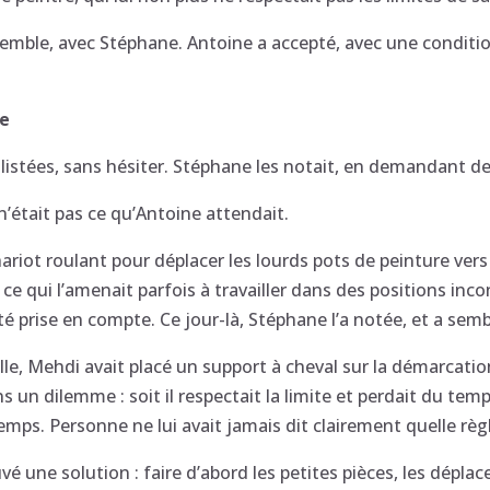
semble, avec Stéphane. Antoine a accepté, avec une condition 
re
 a listées, sans hésiter. Stéphane les notait, en demandant 
n’était pas ce qu’Antoine attendait.
iot roulant pour déplacer les lourds pots de peinture vers l
n, ce qui l’amenait parfois à travailler dans des positions in
 prise en compte. Ce jour-là, Stéphane l’a notée, et a semb
eille, Mehdi avait placé un support à cheval sur la démarcati
ans un dilemme : soit il respectait la limite et perdait du t
temps. Personne ne lui avait jamais dit clairement quelle règl
vé une solution : faire d’abord les petites pièces, les dépla