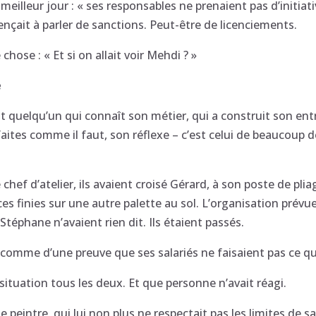
meilleur jour : « ses responsables ne prenaient pas d’initiat
mençait à parler de sanctions. Peut-être de licenciements.
 chose : « Et si on allait voir Mehdi ? »
e
t quelqu’un qui connaît son métier, qui a construit son entr
aites comme il faut, son réflexe – c’est celui de beaucoup d
chef d’atelier, ils avaient croisé Gérard, à son poste de pli
ces finies sur une autre palette au sol. L’organisation prévu
téphane n’avaient rien dit. Ils étaient passés.
t comme d’une preuve que ses salariés ne faisaient pas ce q
la situation tous les deux. Et que personne n’avait réagi.
le peintre, qui lui non plus ne respectait pas les limites de s