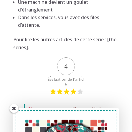
Une machine devient un goulet
d’étranglement
Dans les services, vous avez des files
d’attente.
Pour lire les autres articles de cette série : [the-
series].
4
Évaluation de l'articl
e
Abonnez-vous
pour être averti(e)
des prochains articles (un mail
toutes les deux semaines).
Retrouvez-moi
sur LinkedIn
pour