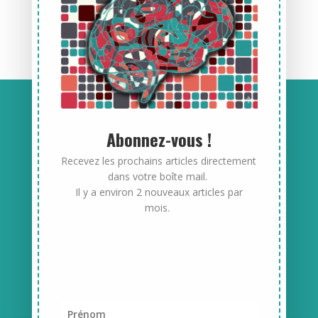
échanger sur cet article.
Anne-Laure Delpech
Abonnez-vous !
EURL Anne-Laure Delpech Conseil
Recevez les prochains articles directement
8 LD Kerprigent – 29720 Plonéour-Lanvern
dans votre boîte mail.
Il y a environ 2 nouveaux articles par
Tél : 02 98 87 60 30
mois.
Mail : contact@parcours-performance.com