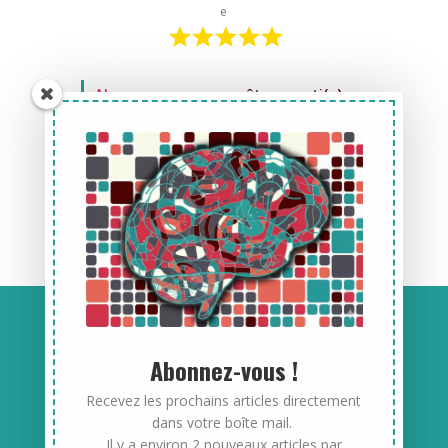
e
Abonnez-vous
pour être averti(e)
des prochains articles (un mail
toutes les deux semaines).
Retrouvez-moi
sur LinkedIn
pour
échanger sur cet article.
Anne-Laure Delpech
Abonnez-vous !
EURL Anne-Laure Delpech Conseil
Recevez les prochains articles directement
8 LD Kerprigent – 29720 Plonéour-Lanvern
dans votre boîte mail.
Il y a environ 2 nouveaux articles par